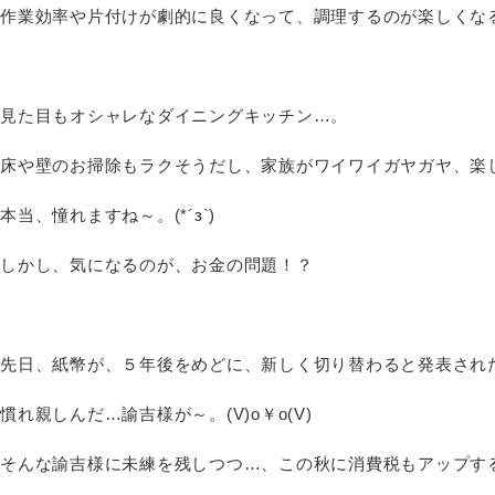
作業効率や片付けが劇的に良くなって、調理するのが楽しくなるだ
見た目もオシャレなダイニングキッチン…。
床や壁のお掃除もラクそうだし、家族がワイワイガヤガヤ、楽
本当、憧れますね～。(*´з`)
しかし、気になるのが、お金の問題！？
先日、紙幣が、５年後をめどに、新しく切り替わると発表され
慣れ親しんだ…諭吉様が～。(V)o￥o(V)
そんな諭吉様に未練を残しつつ…、この秋に消費税もアップす