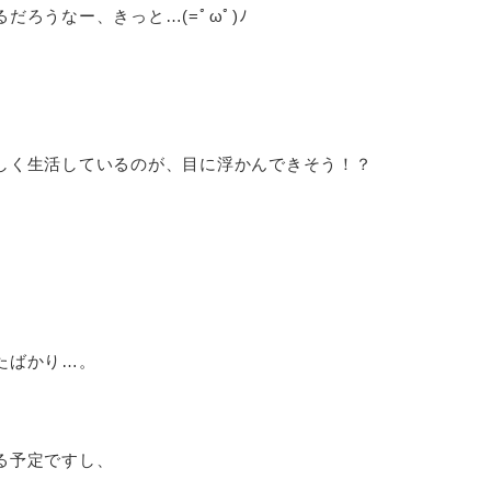
ろうなー、きっと…(=ﾟωﾟ)ﾉ
しく生活しているのが、目に浮かんできそう！？
たばかり…。
る予定ですし、