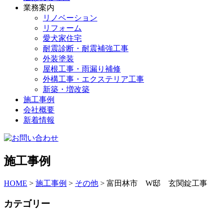
業務案内
リノベーション
リフォーム
愛犬家住宅
耐震診断・耐震補強工事
外装塗装
屋根工事・雨漏り補修
外構工事・エクステリア工事
新築・増改築
施工事例
会社概要
新着情報
施工事例
HOME
>
施工事例
>
その他
>
富田林市 W邸 玄関錠工事
カテゴリー