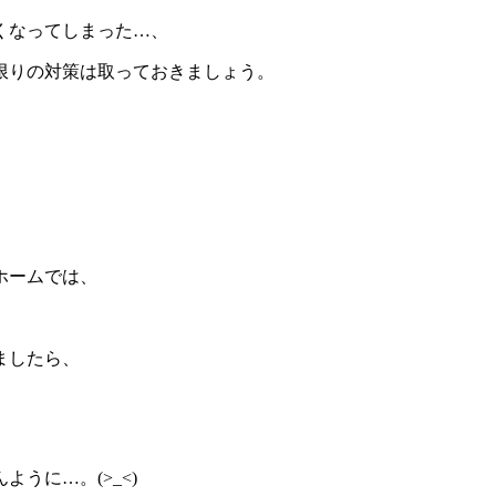
くなってしまった…、
限りの対策は取っておきましょう。
ホームでは、
。
ましたら、
うに…。(>_<)