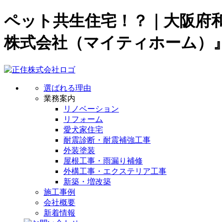
ペット共生住宅！？｜大阪府
株式会社（マイティホーム）
選ばれる理由
業務案内
リノベーション
リフォーム
愛犬家住宅
耐震診断・耐震補強工事
外装塗装
屋根工事・雨漏り補修
外構工事・エクステリア工事
新築・増改築
施工事例
会社概要
新着情報