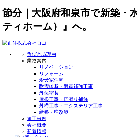
節分｜大阪府和泉市で新築・
ティホーム）』へ。
選ばれる理由
業務案内
リノベーション
リフォーム
愛犬家住宅
耐震診断・耐震補強工事
外装塗装
屋根工事・雨漏り補修
外構工事・エクステリア工事
新築・増改築
施工事例
会社概要
新着情報