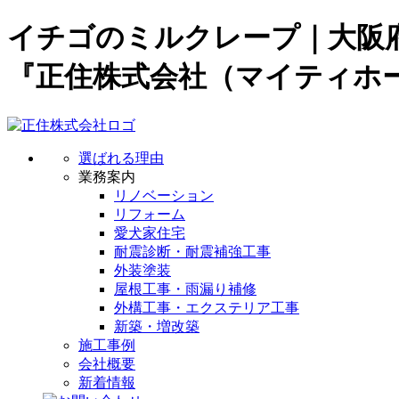
イチゴのミルクレープ｜大阪
『正住株式会社（マイティホ
選ばれる理由
業務案内
リノベーション
リフォーム
愛犬家住宅
耐震診断・耐震補強工事
外装塗装
屋根工事・雨漏り補修
外構工事・エクステリア工事
新築・増改築
施工事例
会社概要
新着情報