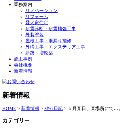
業務案内
リノベーション
リフォーム
愛犬家住宅
耐震診断・耐震補強工事
外装塗装
屋根工事・雨漏り補修
外構工事・エクステリア工事
新築・増改築
施工事例
会社概要
新着情報
新着情報
HOME
>
新着情報
>
ｽﾀｯﾌ日記
>
５月某日、某場所にて…。
カテゴリー